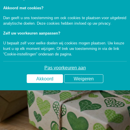
bespaart op uw energierekening, verhoogt uw
Akkoord met cookies?
wooncomfort en draagt bij aan een beter klimaat. Wij
Dan geeft u ons toestemming om ook cookies te plaatsen voor uitgebreid
helpen u graag op weg. Eén van de manieren om
analytische doelen. Deze cookies hebben invloed op uw privacy.
duurzame maatregelen te betalen is via uw hypotheek.
Zelf uw voorkeuren aanpassen?
Daarnaast betalen wij via de Klimaatwinkelactie mee aan
U bepaalt zelf voor welke doelen wij cookies mogen plaatsen. Uw keuze
uw verduurzamingsmaatregel. Bekijk uw mogelijkheden!
kunt u op elk moment wijzigen. Of trek uw toestemming in via de link
“Cookie-instellingen” onderaan de pagina.
Pas voorkeuren aan
Akkoord
Weigeren