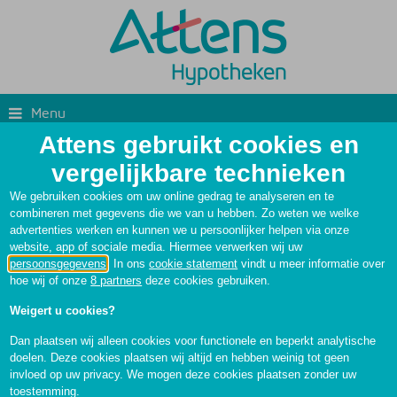
Menu
Attens gebruikt cookies en
Verduurzamen
Voor klanten
vergelijkbare technieken
We gebruiken cookies om uw online gedrag te analyseren en te
combineren met gegevens die we van u hebben. Zo weten we welke
advertenties werken en kunnen we u persoonlijker helpen via onze
website, app of sociale media. Hiermee verwerken wij uw
persoonsgegevens
. In ons
cookie statement
vindt u meer informatie over
hoe wij of onze
8 partners
deze cookies gebruiken.
Weigert u cookies?
Dan plaatsen wij alleen cookies voor functionele en beperkt analytische
Duurzaam wonen
doelen. Deze cookies plaatsen wij altijd en hebben weinig tot geen
invloed op uw privacy. We mogen deze cookies plaatsen zonder uw
toestemming.
Uw huis verduurzamen is altijd een slimme keuze. U