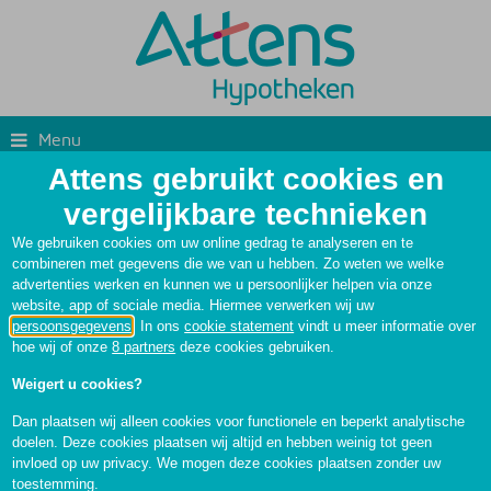
Menu
Attens gebruikt cookies en
Onregelmatigheidstoeslag
Uw mogelijkheden
vergelijkbare technieken
We gebruiken cookies om uw online gedrag te analyseren en te
combineren met gegevens die we van u hebben. Zo weten we welke
advertenties werken en kunnen we u persoonlijker helpen via onze
website, app of sociale media. Hiermee verwerken wij uw
persoonsgegevens
. In ons
cookie statement
vindt u meer informatie over
hoe wij of onze
8 partners
deze cookies gebruiken.
Weigert u cookies?
Dan plaatsen wij alleen cookies voor functionele en beperkt analytische
Onregelmatigheidstoeslag
doelen. Deze cookies plaatsen wij altijd en hebben weinig tot geen
invloed op uw privacy. We mogen deze cookies plaatsen zonder uw
toestemming.
In de sector zorg en welzijn komt een