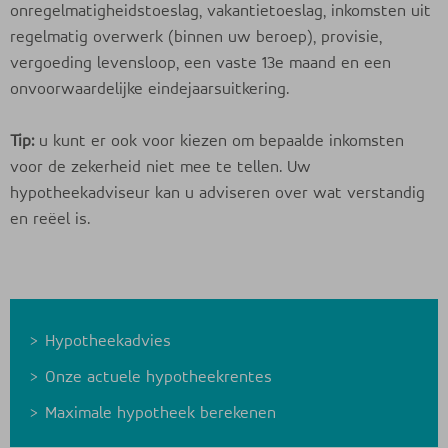
onregelmatigheidstoeslag, vakantietoeslag, inkomsten uit
regelmatig overwerk (binnen uw beroep), provisie,
vergoeding levensloop, een vaste 13e maand en een
onvoorwaardelijke eindejaarsuitkering.
Tip:
u kunt er ook voor kiezen om bepaalde inkomsten
voor de zekerheid niet mee te tellen. Uw
hypotheekadviseur kan u adviseren over wat verstandig
en reëel is.
Hypotheekadvies
Onze actuele hypotheekrentes
Maximale hypotheek berekenen