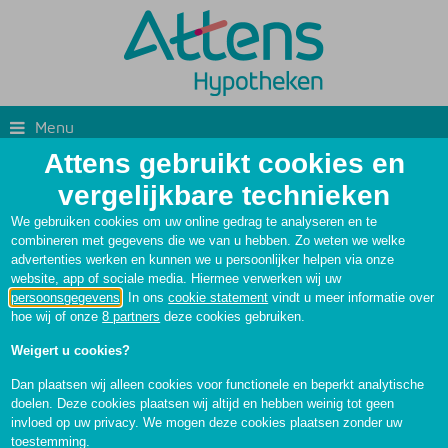
Menu
Attens gebruikt cookies en
Zoek een adviseur
Hypotheekadvies
vergelijkbare technieken
We gebruiken cookies om uw online gedrag te analyseren en te
combineren met gegevens die we van u hebben. Zo weten we welke
advertenties werken en kunnen we u persoonlijker helpen via onze
website, app of sociale media. Hiermee verwerken wij uw
persoonsgegevens
. In ons
cookie statement
vindt u meer informatie over
hoe wij of onze
8 partners
deze cookies gebruiken.
Weigert u cookies?
Dan plaatsen wij alleen cookies voor functionele en beperkt analytische
Vind uw adviseur
doelen. Deze cookies plaatsen wij altijd en hebben weinig tot geen
invloed op uw privacy. We mogen deze cookies plaatsen zonder uw
toestemming.
Laat u goed adviseren bij de keuze van een hypotheek die