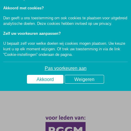
bij u past. Wij helpen u graag bij het vinden van een
Akkoord met cookies?
adviseur bij u in de buurt.
Dan geeft u ons toestemming om ook cookies te plaatsen voor uitgebreid
analytische doelen. Deze cookies hebben invloed op uw privacy.
Zelf uw voorkeuren aanpassen?
U bepaalt zelf voor welke doelen wij cookies mogen plaatsen. Uw keuze
kunt u op elk moment wijzigen. Of trek uw toestemming in via de link
“Cookie-instellingen” onderaan de pagina.
Pas voorkeuren aan
Akkoord
Weigeren