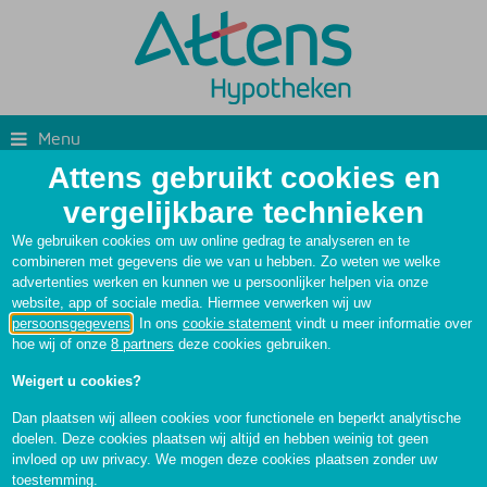
Menu
Attens gebruikt cookies en
vergelijkbare technieken
We gebruiken cookies om uw online gedrag te analyseren en te
combineren met gegevens die we van u hebben. Zo weten we welke
advertenties werken en kunnen we u persoonlijker helpen via onze
website, app of sociale media. Hiermee verwerken wij uw
persoonsgegevens
. In ons
cookie statement
vindt u meer informatie over
hoe wij of onze
8 partners
deze cookies gebruiken.
Weigert u cookies?
Wat is een hypotheek?
Dan plaatsen wij alleen cookies voor functionele en beperkt analytische
doelen. Deze cookies plaatsen wij altijd en hebben weinig tot geen
Een hypotheek is een lening om een woning te kopen. U
invloed op uw privacy. We mogen deze cookies plaatsen zonder uw
leent het geld van een hypotheekverstrekker,
toestemming.